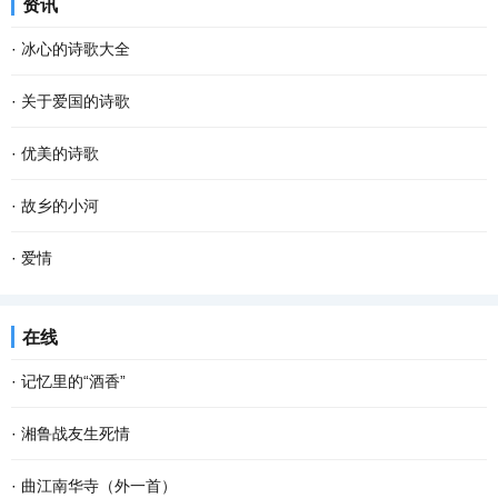
资讯
童的画笔 为世界增添了几笔浓浓的色彩 那火红...
物吟唱同一首童谣 一次次聆听冬的心跳 开阔的田野自由自在地呼吸
·
冰心的诗歌大全
拨动岁月深处的思念 雪的美丽柔软成一串欢快的...
1、假如我是个作家 假如我是个作家， 我只愿我的作品 入到他人脑中
·
关于爱国的诗歌
的时候， 平常的，不在意的，没有一句话说； 流水般过去了， 不值
1、《一句话》 闻一多 有一句话说出就是祸， 有一句话能点得着火。
·
优美的诗歌
得赞扬， 更不屑得评驳； 然而在他的生活中...
别看五千年没有说破， 你猜得透火山的缄默？ 说不定是突然着了魔，
优美的诗歌：三月雪 作者: 王国良 印象最深的是上一场 从城西铺展到
·
故乡的小河
突然青天里一个霹雳 爆一声：“咱们的中国...
城东 像三月的一个盛大的告白 孩子们打着雪仗 在巨幅的宽银幕上 彩
故乡的小河 有急有缓 时清时浊 或深或浅 亦忧亦乐 流淌着不尽的歌
·
爱情
排着早春的狂欢 而这一场飘洒得却有点特别...
故乡的小河 浇灌禾苗 哺育牛羊 无论时光流逝 都是我心头的牵挂 永永
清晨，醒来 你躺在我的怀里 像个孩子 睡的那么安详 我拥抱着你 一阵
在线
远远把你深深恋着 故乡的小河 四季轮流 如清...
亲吻 那是情不自禁…… 有爱才有情 一生的相知 守得岁月见真情 在彼
·
记忆里的“酒香”
此的眸中 幸福总是无处不在 这么多年来 对你...
课堂上，我正在给孩子们辅导关于童年趣事的作文，话匣子刚刚打
·
湘鲁战友生死情
开，便引来教室里一片的叽叽喳喳声…… 孩子们七嘴八舌地分享着发
我叫周红旗，是湖南省桃源县漳江街道（深水港）卫生院一名退休的
·
曲江南华寺（外一首）